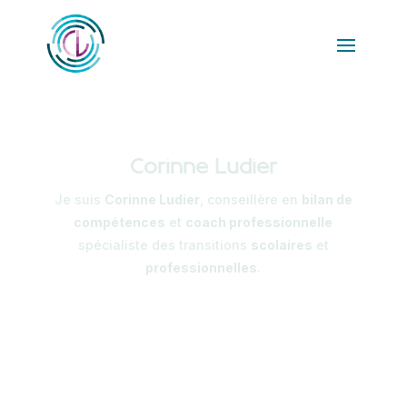
Corinne Ludier
Je suis
Corinne Ludier
, conseillère en
bilan de
compétences
et
coach professionnelle
spécialiste des transitions
scolaires
et
professionnelles
.